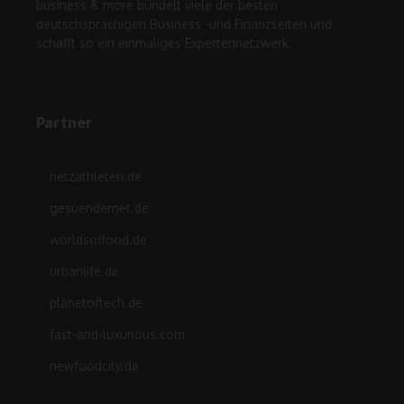
business & more bündelt viele der besten
deutschsprachigen Business -und Finanzseiten und
schafft so ein einmaliges Expertennetzwerk.
Partner
netzathleten.de
gesuendernet.de
worldsoffood.de
urbanlife.de
planetoftech.de
fast-and-luxurious.com
newfoodcity.de