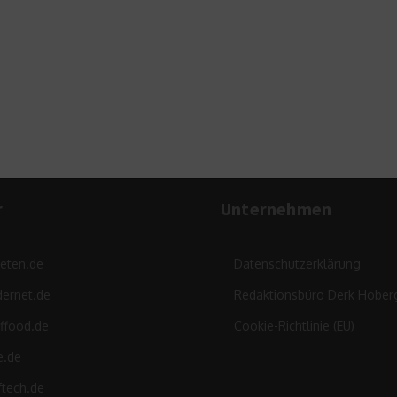
Ei
Z
r
Unternehmen
leten.de
Datenschutzerklärung
ernet.de
Redaktionsbüro Derk Hober
ffood.de
Cookie-Richtlinie (EU)
e.de
ftech.de