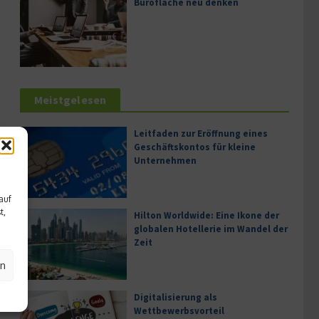
Bürofläche neu denken
Meistgelesen
Leitfaden zur Eröffnung eines
Geschäftskontos für kleine
Unternehmen
auf
t,
Hilton Worldwide: Eine Ikone der
globalen Hotellerie im Wandel der
Zeit
en
Digitalisierung als
Wettbewerbsvorteil