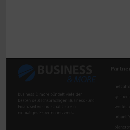
Partne
netzath
business & more bündelt viele der
gesuend
besten deutschsprachigen Business -und
Finanzseiten und schafft so ein
worldso
einmaliges Expertennetzwerk.
urbanlif
planeto