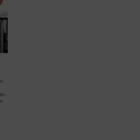
en
en.
ln