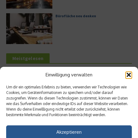
Bürofläche neu denken
Meistgelesen
Leitfaden zur Eröffnung eines
Einwilligung verwalten
Geschäftskontos für kleine Unternehmen
Um dir ein optimales Erlebnis zu bieten, verwenden wir Technologien wie
Cookies, um Geräteinformationen zu speichern und/oder darauf
zuzugreifen. Wenn du diesen Technologien zustimmst, können wir Daten
wie das Surfverhalten oder eindeutige IDs auf dieser Website verarbeiten.
Hilton Worldwide: Eine Ikone der globalen
Wenn du deine Einwillligung nicht erteilst oder zurückziehst, können
Hotellerie im Wandel der Zeit
bestimmte Merkmale und Funktionen beeinträchtigt werden.
Akzeptieren