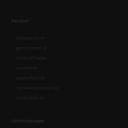
Partner
netzathleten.de
gesuendernet.de
worldsoffood.de
urbanlife.de
planetoftech.de
fast-and-luxurious.com
newfoodcity.de
Unternehmen