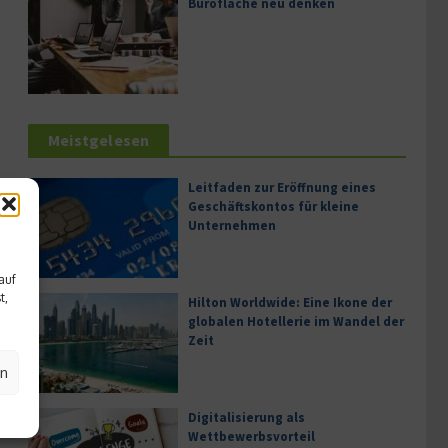
Bürofläche neu denken
Meistgelesen
Leitfaden zur Eröffnung eines
Geschäftskontos für kleine
Unternehmen
auf
t,
Hilton Worldwide: Eine Ikone der
globalen Hotellerie im Wandel der
Zeit
en
Digitalisierung als
Wettbewerbsvorteil