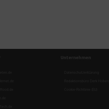
Ser
r
Unternehmen
leten.de
Datenschutzerklärung
ernet.de
Redaktionsbüro Derk Hober
ffood.de
Cookie-Richtlinie (EU)
e.de
ftech.de