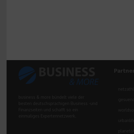
Partne
netzath
business & more bündelt viele der
gesuend
besten deutschsprachigen Business -und
Finanzseiten und schafft so ein
worldso
einmaliges Expertennetzwerk.
urbanlif
planeto