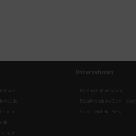
r
Unternehmen
leten.de
Datenschutzerklärung
ernet.de
Redaktionsbüro Derk Hober
ffood.de
Cookie-Richtlinie (EU)
e.de
ftech.de