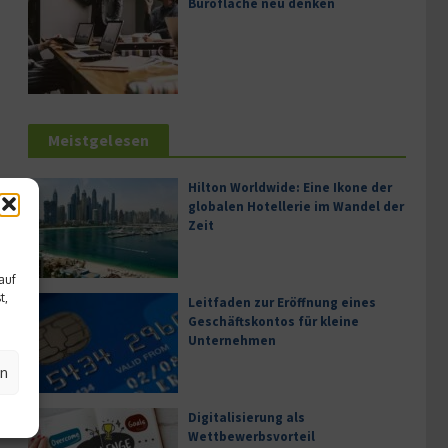
Bürofläche neu denken
Meistgelesen
Hilton Worldwide: Eine Ikone der
globalen Hotellerie im Wandel der
Zeit
auf
t,
Leitfaden zur Eröffnung eines
Geschäftskontos für kleine
Unternehmen
en
Digitalisierung als
Wettbewerbsvorteil