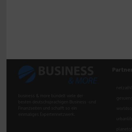
Partne
netzath
business & more bündelt viele der
gesuend
besten deutschsprachigen Business -und
Finanzseiten und schafft so ein
worldso
einmaliges Expertennetzwerk.
urbanlif
planeto