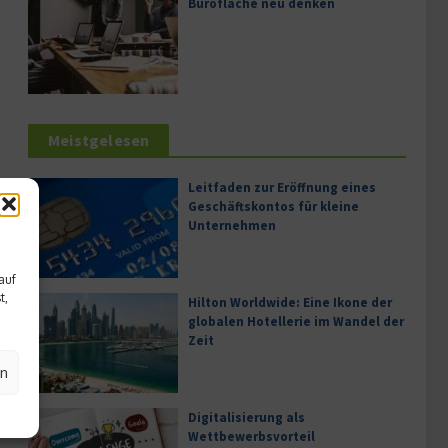
Bürofläche neu denken
Meistgelesen
Leitfaden zur Eröffnung eines
Geschäftskontos für kleine
Unternehmen
auf
t,
Hilton Worldwide: Eine Ikone der
globalen Hotellerie im Wandel der
Zeit
en
Digitalisierung als
Wettbewerbsvorteil