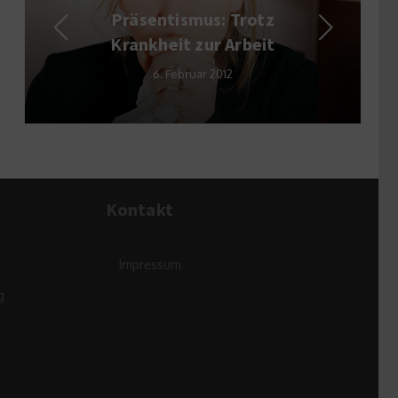
Präsentismus: Trotz
Gold– sich
Krankheit zur Arbeit
Zeite
6. Februar 2012
18. 
Kontakt
Impressum
g