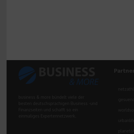
Partne
netzath
business & more bündelt viele der
gesuend
besten deutschsprachigen Business -und
Finanzseiten und schafft so ein
worldso
einmaliges Expertennetzwerk.
urbanlif
planeto