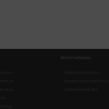
r
Unternehmen
leten.de
Datenschutzerklärung
ernet.de
Redaktionsbüro Derk Hober
ffood.de
Cookie-Richtlinie (EU)
e.de
ftech.de