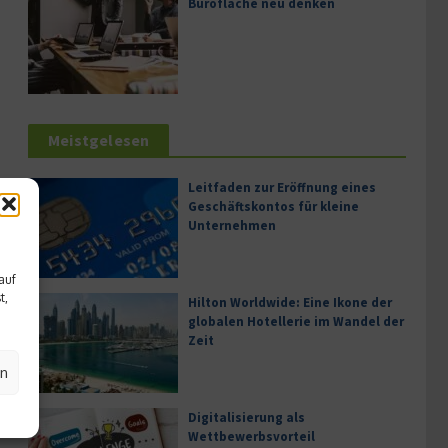
Bürofläche neu denken
Meistgelesen
Leitfaden zur Eröffnung eines
Geschäftskontos für kleine
Unternehmen
auf
t,
Hilton Worldwide: Eine Ikone der
globalen Hotellerie im Wandel der
Zeit
en
Digitalisierung als
Wettbewerbsvorteil