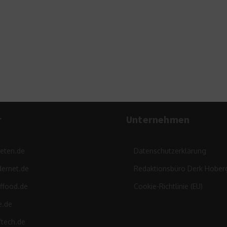
r
Unternehmen
leten.de
Datenschutzerklärung
ernet.de
Redaktionsbüro Derk Hober
ffood.de
Cookie-Richtlinie (EU)
e.de
ftech.de