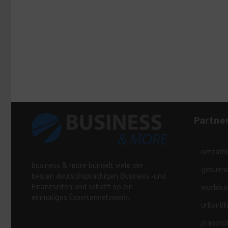
Partne
netzath
business & more bündelt viele der
gesuend
besten deutschsprachigen Business -und
Finanzseiten und schafft so ein
worldso
einmaliges Expertennetzwerk.
urbanlif
planeto