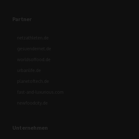
Partner
netzathleten.de
gesuendernet.de
worldsoffood.de
urbanlife.de
planetoftech.de
fast-and-luxurious.com
newfoodcity.de
Unternehmen