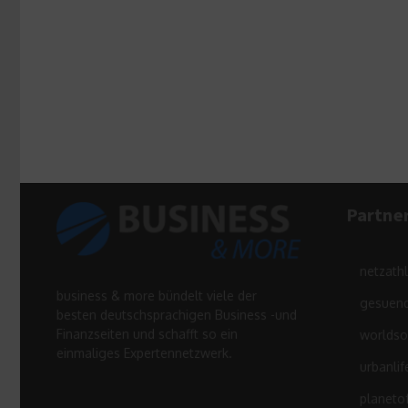
Partne
netzath
business & more bündelt viele der
gesuend
besten deutschsprachigen Business -und
Finanzseiten und schafft so ein
worldso
einmaliges Expertennetzwerk.
urbanlif
planeto