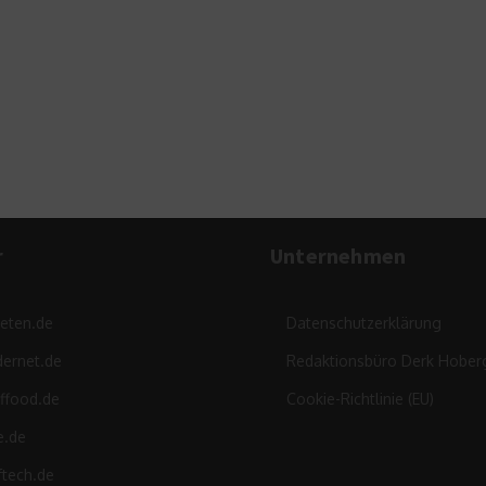
R
r
Unternehmen
leten.de
Datenschutzerklärung
ernet.de
Redaktionsbüro Derk Hober
ffood.de
Cookie-Richtlinie (EU)
e.de
ftech.de