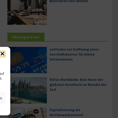
Bürofläche neu denken
Meistgelesen
Leitfaden zur Eröffnung eines
Geschäftskontos für kleine
Unternehmen
auf
t,
Hilton Worldwide: Eine Ikone der
globalen Hotellerie im Wandel der
Zeit
en
Digitalisierung als
Wettbewerbsvorteil