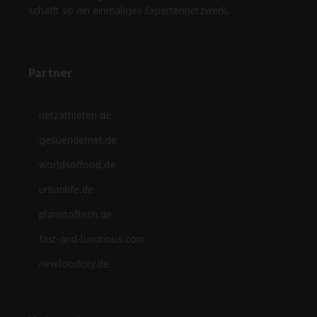
schafft so ein einmaliges Expertennetzwerk.
Partner
netzathleten.de
gesuendernet.de
worldsoffood.de
urbanlife.de
planetoftech.de
fast-and-luxurious.com
newfoodcity.de