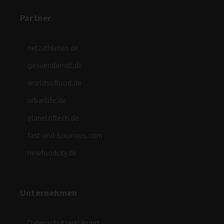
Partner
netzathleten.de
gesuendernet.de
worldsoffood.de
urbanlife.de
planetoftech.de
fast-and-luxurious.com
newfoodcity.de
Unternehmen
Datenschutzerklärung