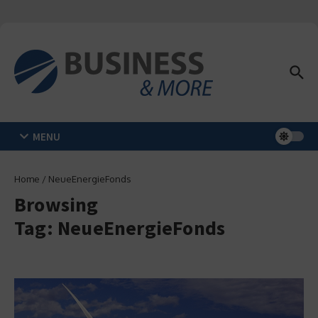
Zum Inhalt springen
MENU
Home
/
NeueEnergieFonds
Browsing
Tag: NeueEnergieFonds