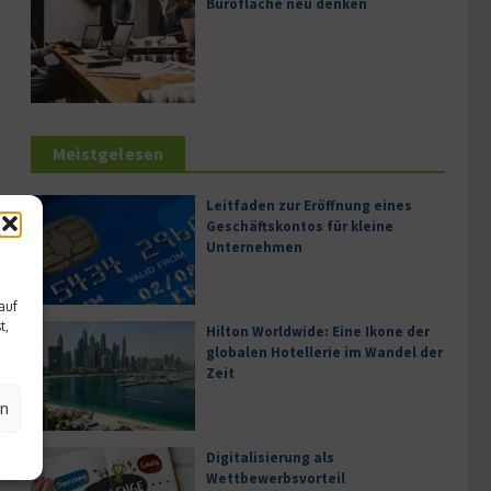
Bürofläche neu denken
Meistgelesen
Leitfaden zur Eröffnung eines
Geschäftskontos für kleine
Unternehmen
auf
t,
Hilton Worldwide: Eine Ikone der
globalen Hotellerie im Wandel der
Zeit
en
Digitalisierung als
Wettbewerbsvorteil