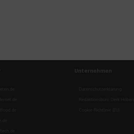
U
r
Unternehmen
leten.de
Datenschutzerklärung
ernet.de
Redaktionsbüro Derk Hober
ffood.de
Cookie-Richtlinie (EU)
e.de
ftech.de