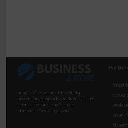
Partne
netzath
business & more bündelt viele der
gesuend
besten deutschsprachigen Business -und
Finanzseiten und schafft so ein
worldso
einmaliges Expertennetzwerk.
urbanlif
planeto