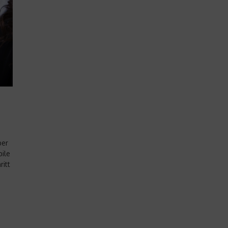
ber
bile
itt