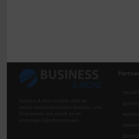
Partne
netzath
business & more bündelt viele der
gesuend
besten deutschsprachigen Business -und
Finanzseiten und schafft so ein
worldso
einmaliges Expertennetzwerk.
urbanlif
planeto