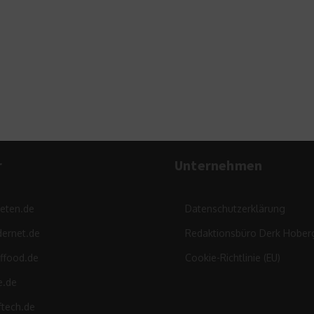
T
B
r
Unternehmen
leten.de
Datenschutzerklärung
ernet.de
Redaktionsbüro Derk Hober
ffood.de
Cookie-Richtlinie (EU)
e.de
ftech.de