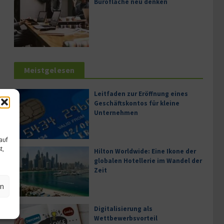
Bürofläche neu denken
Meistgelesen
Leitfaden zur Eröffnung eines
Geschäftskontos für kleine
Unternehmen
auf
t,
Hilton Worldwide: Eine Ikone der
globalen Hotellerie im Wandel der
Zeit
en
Digitalisierung als
Wettbewerbsvorteil