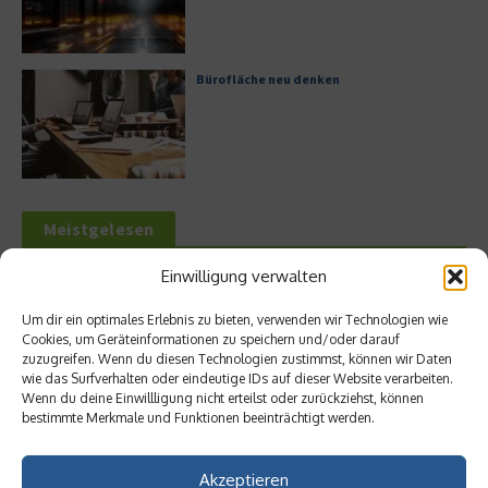
Bürofläche neu denken
Meistgelesen
Einwilligung verwalten
Leitfaden zur Eröffnung eines
Geschäftskontos für kleine Unternehmen
Um dir ein optimales Erlebnis zu bieten, verwenden wir Technologien wie
Cookies, um Geräteinformationen zu speichern und/oder darauf
zuzugreifen. Wenn du diesen Technologien zustimmst, können wir Daten
wie das Surfverhalten oder eindeutige IDs auf dieser Website verarbeiten.
Wenn du deine Einwillligung nicht erteilst oder zurückziehst, können
Hilton Worldwide: Eine Ikone der globalen
bestimmte Merkmale und Funktionen beeinträchtigt werden.
Hotellerie im Wandel der Zeit
Akzeptieren