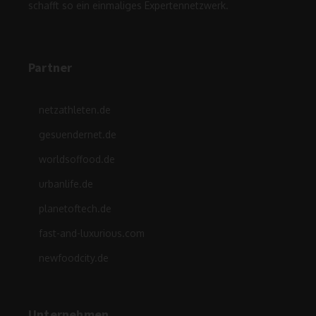
schafft so ein einmaliges Expertennetzwerk.
Partner
netzathleten.de
gesuendernet.de
worldsoffood.de
urbanlife.de
planetoftech.de
fast-and-luxurious.com
newfoodcity.de
Unternehmen