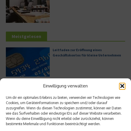
Meistgelesen
Leitfaden zur Eröffnung eines
Geschäftskontos für kleine Unternehmen
Hilton Worldwide: Eine Ikone der globalen
Einwilligung verwalten
Hotellerie im Wandel der Zeit
Um dir ein optimales Erlebnis zu bieten, verwenden wir Technologien wie
Cookies, um Geräteinformationen zu speichern und/oder darauf
zuzugreifen. Wenn du diesen Technologien zustimmst, können wir Daten
wie das Surfverhalten oder eindeutige IDs auf dieser Website verarbeiten.
Digitalisierung als Wettbewerbsvorteil
Wenn du deine Einwillligung nicht erteilst oder zurückziehst, können
bestimmte Merkmale und Funktionen beeinträchtigt werden.