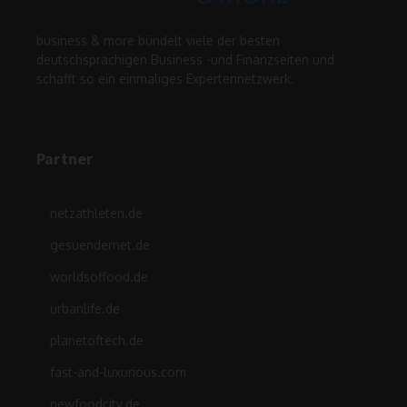
business & more bündelt viele der besten
deutschsprachigen Business -und Finanzseiten und
schafft so ein einmaliges Expertennetzwerk.
Partner
netzathleten.de
gesuendernet.de
worldsoffood.de
urbanlife.de
planetoftech.de
fast-and-luxurious.com
newfoodcity.de