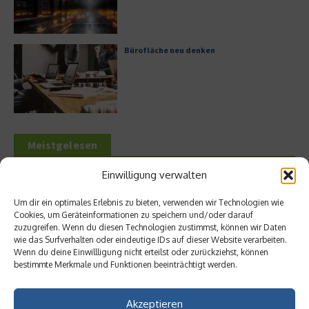
Bürofläche neu denken
Meistgelesen
Einwilligung verwalten
Leitfaden zur Eröffnung eines
Geschäftskontos für kleine Unternehmen
Um dir ein optimales Erlebnis zu bieten, verwenden wir Technologien wie
Cookies, um Geräteinformationen zu speichern und/oder darauf
zuzugreifen. Wenn du diesen Technologien zustimmst, können wir Daten
wie das Surfverhalten oder eindeutige IDs auf dieser Website verarbeiten.
Wenn du deine Einwillligung nicht erteilst oder zurückziehst, können
Hilton Worldwide: Eine Ikone der globalen
bestimmte Merkmale und Funktionen beeinträchtigt werden.
Hotellerie im Wandel der Zeit
Akzeptieren