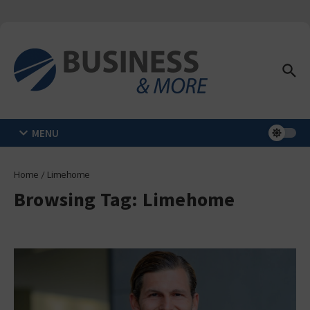
Zum Inhalt springen
MENU
Home
/
Limehome
Browsing Tag: Limehome