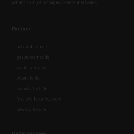
schafft so ein einmaliges Expertennetzwerk.
Partner
netzathleten.de
gesuendernet.de
worldsoffood.de
urbanlife.de
planetoftech.de
fast-and-luxurious.com
newfoodcity.de
Unternehmen