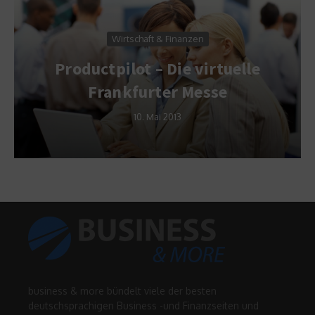
Wirtschaft & Finanzen
roductpilot – Die virtuelle
Di
Frankfurter Messe
10. Mai 2013
business & more bündelt viele der besten
deutschsprachigen Business -und Finanzseiten und