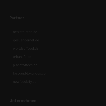
Partner
netzathleten.de
gesuendernet.de
worldsoffood.de
urbanlife.de
planetoftech.de
fast-and-luxurious.com
newfoodcity.de
Unternehmen