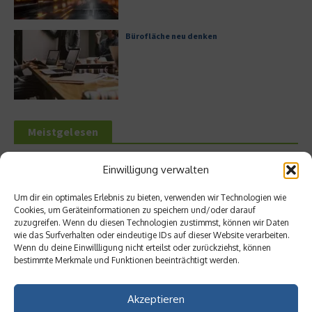
Bürofläche neu denken
Meistgelesen
Leitfaden zur Eröffnung eines
Einwilligung verwalten
Geschäftskontos für kleine Unternehmen
Um dir ein optimales Erlebnis zu bieten, verwenden wir Technologien wie
Cookies, um Geräteinformationen zu speichern und/oder darauf
zuzugreifen. Wenn du diesen Technologien zustimmst, können wir Daten
wie das Surfverhalten oder eindeutige IDs auf dieser Website verarbeiten.
Hilton Worldwide: Eine Ikone der globalen
Wenn du deine Einwillligung nicht erteilst oder zurückziehst, können
Hotellerie im Wandel der Zeit
bestimmte Merkmale und Funktionen beeinträchtigt werden.
Akzeptieren