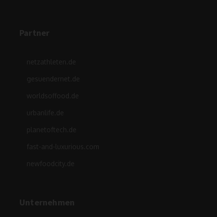
Partner
netzathleten.de
gesuendernet.de
worldsoffood.de
urbanlife.de
planetoftech.de
fast-and-luxurious.com
newfoodcity.de
Unternehmen