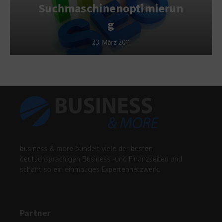
Suchmaschinenoptimierun
g
23. März 2011
business & more bündelt viele der besten
deutschsprachigen Business -und Finanzseiten und
schafft so ein einmaliges Expertennetzwerk.
Partner