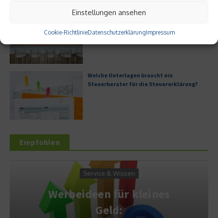
Einstellungen ansehen
Digitale Transformation in kleinen
Unternehmen
Cookie-Richtlinie
Datenschutzerklärung
Impressum
Welche Unterlagen braucht ein
Steuerberater für die Steuererklärung?
Empfohlen
Service & Wissen
Werbeideen für kleines
Geld: