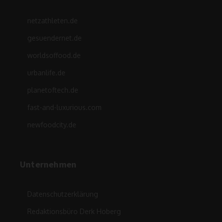
netzathleten.de
gesuendernet.de
worldsoffood.de
urbanlife.de
planetoftech.de
fast-and-luxurious.com
newfoodcity.de
Unternehmen
Datenschutzerklärung
Redaktionsbüro Derk Hoberg