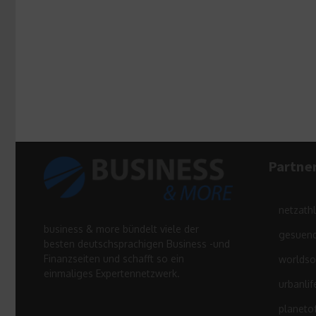
Partne
netzath
business & more bündelt viele der
gesuend
besten deutschsprachigen Business -und
Finanzseiten und schafft so ein
worldso
einmaliges Expertennetzwerk.
urbanlif
planeto