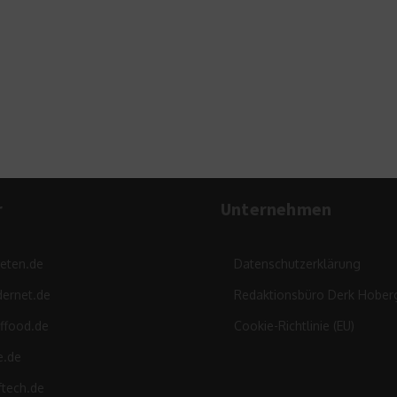
r
Unternehmen
leten.de
Datenschutzerklärung
ernet.de
Redaktionsbüro Derk Hober
ffood.de
Cookie-Richtlinie (EU)
e.de
ftech.de