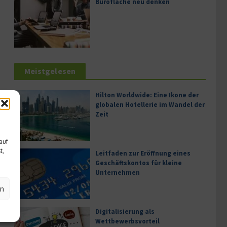
Bürofläche neu denken
Meistgelesen
Hilton Worldwide: Eine Ikone der
globalen Hotellerie im Wandel der
Zeit
auf
t,
Leitfaden zur Eröffnung eines
Geschäftskontos für kleine
Unternehmen
en
Digitalisierung als
Wettbewerbsvorteil