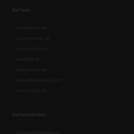
Partner
netzathleten.de
gesuendernet.de
worldsoffood.de
urbanlife.de
planetoftech.de
fast-and-luxurious.com
newfoodcity.de
Unternehmen
Datenschutzerklärung