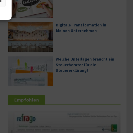
en
Digitale Transformation in
kleinen Unternehmen
Welche Unterlagen braucht ein
Steuerberater für die
Steuererklärung?
Empfohlen