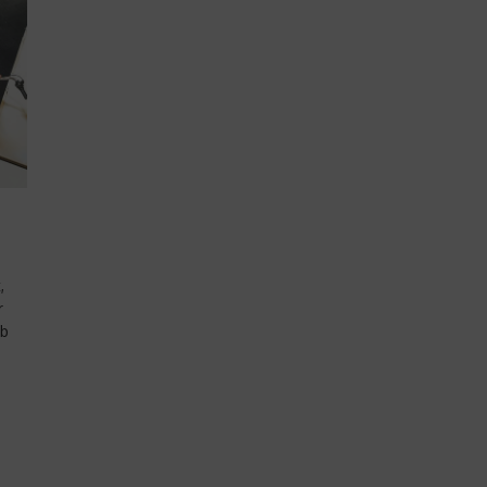
,
r
ab