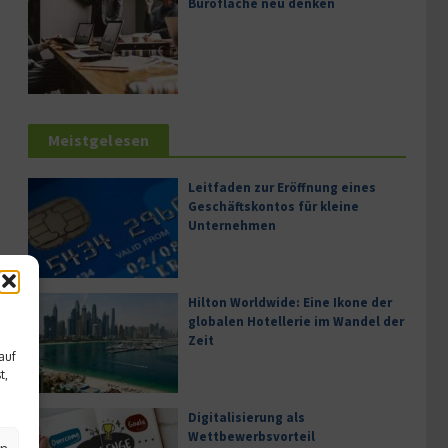
Bürofläche neu denken
Meistgelesen
Leitfaden zur Eröffnung eines
Geschäftskontos für kleine
Unternehmen
Hilton Worldwide: Eine Ikone der
globalen Hotellerie im Wandel der
Zeit
auf
t,
Digitalisierung als
Wettbewerbsvorteil