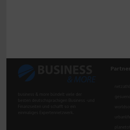
Partne
netzath
business & more bündelt viele der
gesuend
besten deutschsprachigen Business -und
Finanzseiten und schafft so ein
worldso
einmaliges Expertennetzwerk.
urbanlif
planeto