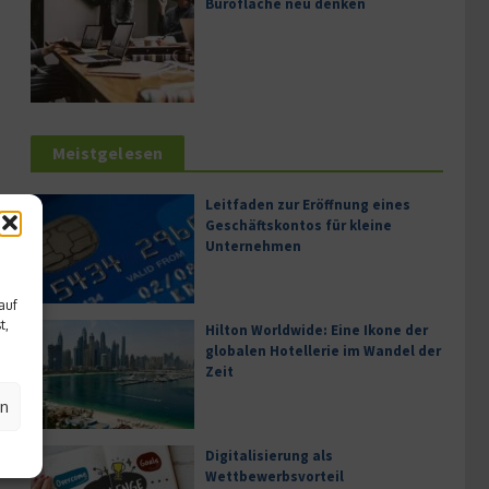
Bürofläche neu denken
Meistgelesen
Leitfaden zur Eröffnung eines
Geschäftskontos für kleine
Unternehmen
auf
t,
Hilton Worldwide: Eine Ikone der
globalen Hotellerie im Wandel der
Zeit
en
Digitalisierung als
Wettbewerbsvorteil