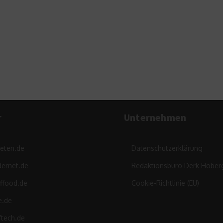
r
Unternehmen
leten.de
Datenschutzerklärung
ernet.de
Redaktionsbüro Derk Hober
ffood.de
Cookie-Richtlinie (EU)
e.de
ftech.de