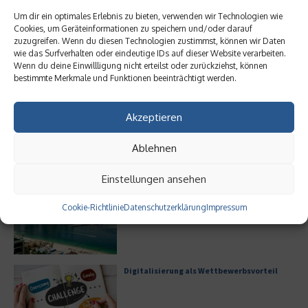
Um dir ein optimales Erlebnis zu bieten, verwenden wir Technologien wie
Cookies, um Geräteinformationen zu speichern und/oder darauf
zuzugreifen. Wenn du diesen Technologien zustimmst, können wir Daten
wie das Surfverhalten oder eindeutige IDs auf dieser Website verarbeiten.
Wenn du deine Einwillligung nicht erteilst oder zurückziehst, können
bestimmte Merkmale und Funktionen beeinträchtigt werden.
Meistgelesen
Leitfaden zur Eröffnung eines
Akzeptieren
Geschäftskontos für kleine Unternehmen
Ablehnen
Einstellungen ansehen
Hilton Worldwide: Eine Ikone der globalen
Hotellerie im Wandel der Zeit
Cookie-Richtlinie
Datenschutzerklärung
Impressum
Digitalisierung als Wettbewerbsvorteil