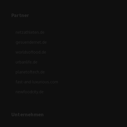
Partner
netzathleten.de
gesuendernet.de
worldsoffood.de
urbanlife.de
planetoftech.de
fast-and-luxurious.com
newfoodcity.de
Unternehmen