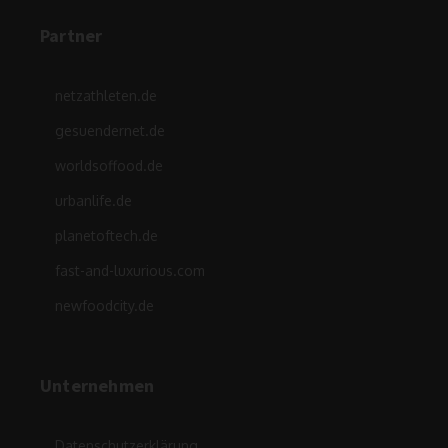
Partner
netzathleten.de
gesuendernet.de
worldsoffood.de
urbanlife.de
planetoftech.de
fast-and-luxurious.com
newfoodcity.de
Unternehmen
Datenschutzerklärung