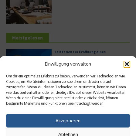
Meistgelesen
Leitfaden zur Eröffnung eines
Geschäftskontos für kleine Unternehmen
Einwilligung verwalten
Um dir ein optimales Erlebnis zu bieten, verwenden wir Technologien wie
Cookies, um Geräteinformationen zu speichern und/oder darauf
Hilton Worldwide: Eine Ikone der globalen
zuzugreifen. Wenn du diesen Technologien zustimmst, können wir Daten
Hotellerie im Wandel der Zeit
wie das Surfverhalten oder eindeutige IDs auf dieser Website verarbeiten.
Wenn du deine Einwillligung nicht erteilst oder zurückziehst, können
bestimmte Merkmale und Funktionen beeinträchtigt werden.
Akzeptieren
Digitalisierung als Wettbewerbsvorteil
Ablehnen