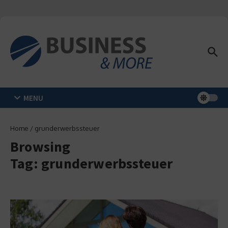
Zum Inhalt springen
MENU
Home
/
grunderwerbssteuer
Browsing
Tag: grunderwerbssteuer