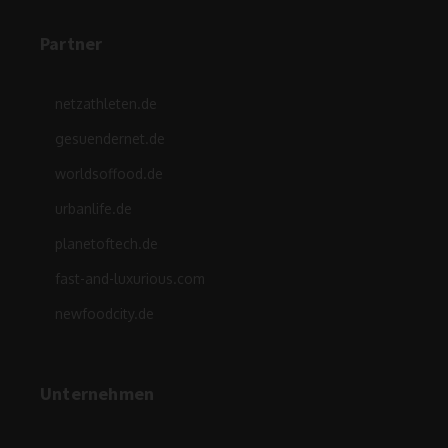
Partner
netzathleten.de
gesuendernet.de
worldsoffood.de
urbanlife.de
planetoftech.de
fast-and-luxurious.com
newfoodcity.de
Unternehmen