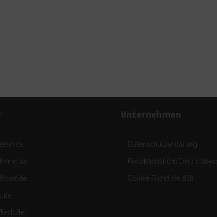
Made i
r
Unternehmen
leten.de
Datenschutzerklärung
ernet.de
Redaktionsbüro Derk Hober
ffood.de
Cookie-Richtlinie (EU)
e.de
ftech.de