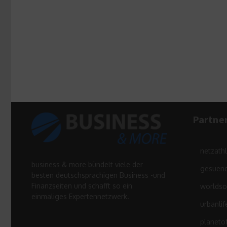
Partne
netzath
business & more bündelt viele der
gesuend
besten deutschsprachigen Business -und
Finanzseiten und schafft so ein
worldso
einmaliges Expertennetzwerk.
urbanlif
planeto