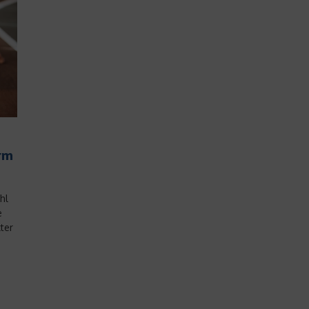
rm
hl
e
ter