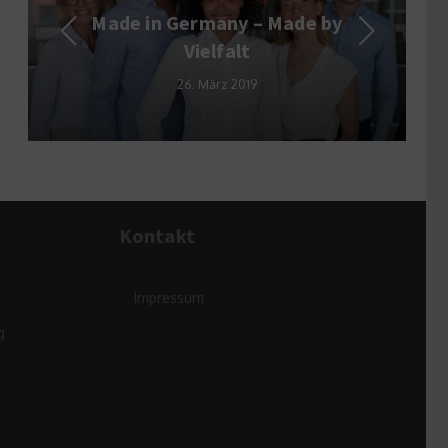
Multitasking i
n Germany – Made by
Geh
Vielfalt
15. Okto
26. März 2019
Kontakt
Impressum
g