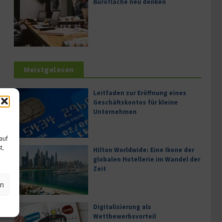
Bürofläche neu denken
Meistgelesen
Leitfaden zur Eröffnung eines
Geschäftskontos für kleine
Unternehmen
auf
t,
Hilton Worldwide: Eine Ikone der
globalen Hotellerie im Wandel der
Zeit
en
Digitalisierung als
Wettbewerbsvorteil