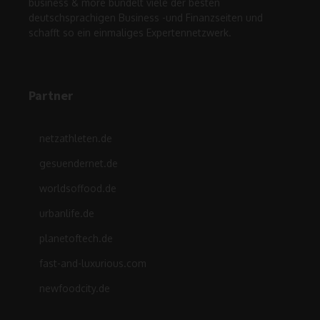
business & more bündelt viele der besten
deutschsprachigen Business -und Finanzseiten und
schafft so ein einmaliges Expertennetzwerk.
Partner
netzathleten.de
gesuendernet.de
worldsoffood.de
urbanlife.de
planetoftech.de
fast-and-luxurious.com
newfoodcity.de