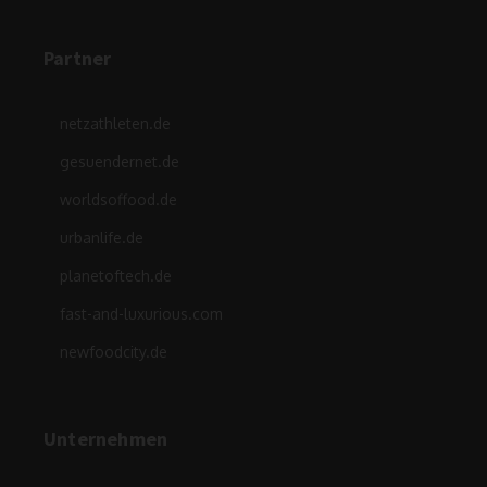
Partner
netzathleten.de
gesuendernet.de
worldsoffood.de
urbanlife.de
planetoftech.de
fast-and-luxurious.com
newfoodcity.de
Unternehmen