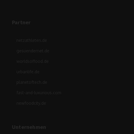
Partner
netzathleten.de
gesuendernet.de
worldsoffood.de
urbanlife.de
planetoftech.de
fast-and-luxurious.com
newfoodcity.de
Unternehmen