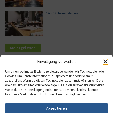
Bürofläche neu denken
Meistgelesen
Leitfaden zur Eröffnung eines
Einwilligung verwalten
Geschäftskontos für kleine Unternehmen
Um dir ein optimales Erlebnis zu bieten, verwenden wir Technologien wie
Cookies, um Geräteinformationen zu speichern und/oder darauf
zuzugreifen. Wenn du diesen Technologien zustimmst, können wir Daten
wie das Surfverhalten oder eindeutige IDs auf dieser Website verarbeiten.
Hilton Worldwide: Eine Ikone der globalen
Wenn du deine Einwillligung nicht erteilst oder zurückziehst, können
Hotellerie im Wandel der Zeit
bestimmte Merkmale und Funktionen beeinträchtigt werden.
Akzeptieren