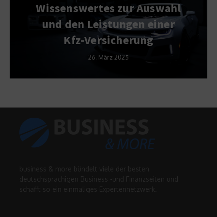
Wissenswertes zur Auswahl
und den Leistungen einer
e
Kfz-Versicherung
26. März 2025
business & more bündelt viele der besten
deutschsprachigen Business -und Finanzseiten und
schafft so ein einmaliges Expertennetzwerk.