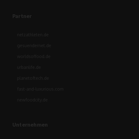
Partner
netzathleten.de
gesuendernet.de
worldsoffood.de
urbanlife.de
planetoftech.de
fast-and-luxurious.com
newfoodcity.de
Unternehmen