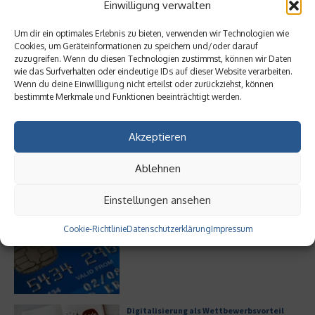
Einwilligung verwalten
Bürofläche neu denken
Um dir ein optimales Erlebnis zu bieten, verwenden wir Technologien wie
Cookies, um Geräteinformationen zu speichern und/oder darauf
zuzugreifen. Wenn du diesen Technologien zustimmst, können wir Daten
wie das Surfverhalten oder eindeutige IDs auf dieser Website verarbeiten.
Wenn du deine Einwillligung nicht erteilst oder zurückziehst, können
bestimmte Merkmale und Funktionen beeinträchtigt werden.
Meistgelesen
Akzeptieren
Hilton Worldwide: Eine Ikone der globalen
Hotellerie im Wandel der Zeit
Ablehnen
Einstellungen ansehen
Cookie-Richtlinie
Datenschutzerklärung
Impressum
Leitfaden zur Eröffnung eines
Geschäftskontos für kleine Unternehmen
Digitalisierung als Wettbewerbsvorteil