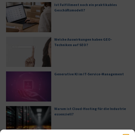
Ist Fulfillment noch ein praktikables
Geschäftsmodell?
Welche Auswirkungen haben GEO-
Techniken auf SEO?
Generative KI im IT-Service-Management
Warum ist Cloud-Hosting für die Industrie
essenziell?