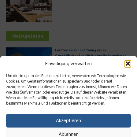
Meistgelesen
Leitfaden zur Eröffnung eines
Geschäftskontos für kleine Unternehmen
Einwilligung verwalten
Um dir ein optimales Erlebnis zu bieten, verwenden wir Technologien wie
Cookies, um Geräteinformationen zu speichern und/oder darauf
Hilton Worldwide: Eine Ikone der globalen
zuzugreifen. Wenn du diesen Technologien zustimmst, können wir Daten
Hotellerie im Wandel der Zeit
wie das Surfverhalten oder eindeutige IDs auf dieser Website verarbeiten.
Wenn du deine Einwillligung nicht erteilst oder zurückziehst, können
bestimmte Merkmale und Funktionen beeinträchtigt werden.
Akzeptieren
Digitalisierung als Wettbewerbsvorteil
Ablehnen