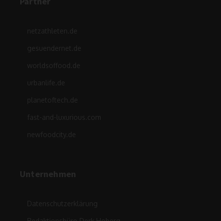
Partner
netzathleten.de
gesuendernet.de
worldsoffood.de
urbanlife.de
planetoftech.de
fast-and-luxurious.com
newfoodcity.de
Unternehmen
Datenschutzerklärung
Redaktionsbüro Derk Hoberg