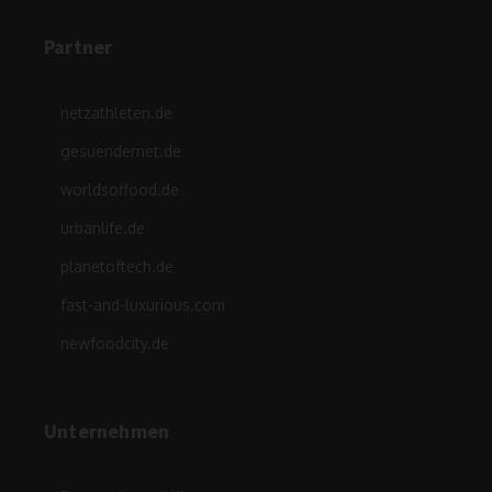
Partner
netzathleten.de
gesuendernet.de
worldsoffood.de
urbanlife.de
planetoftech.de
fast-and-luxurious.com
newfoodcity.de
Unternehmen