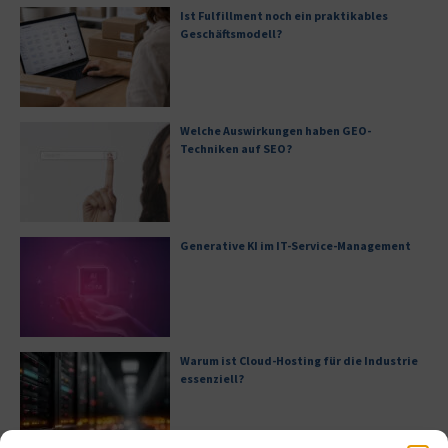
Ist Fulfillment noch ein praktikables
Geschäftsmodell?
Welche Auswirkungen haben GEO-
Techniken auf SEO?
Generative KI im IT-Service-Management
Warum ist Cloud-Hosting für die Industrie
essenziell?