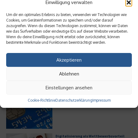
Einwilligung verwalten
Bürofläche neu denken
Um dir ein optimales Erlebnis zu bieten, verwenden wir Technologien wie
Cookies, um Geräteinformationen zu speichern und/oder darauf
zuzugreifen. Wenn du diesen Technologien zustimmst, können wir Daten
wie das Surfverhalten oder eindeutige IDs auf dieser Website verarbeiten.
Wenn du deine Einwillligung nicht erteilst oder zurückziehst, können
bestimmte Merkmale und Funktionen beeinträchtigt werden.
Meistgelesen
Akzeptieren
Hilton Worldwide: Eine Ikone der globalen
Hotellerie im Wandel der Zeit
Ablehnen
Einstellungen ansehen
Cookie-Richtlinie
Datenschutzerklärung
Impressum
Leitfaden zur Eröffnung eines
Geschäftskontos für kleine Unternehmen
Digitalisierung als Wettbewerbsvorteil