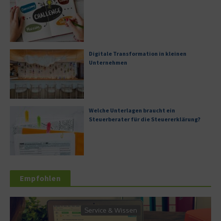
Digitale Transformation in kleinen
Unternehmen
Welche Unterlagen braucht ein
Steuerberater für die Steuererklärung?
Empfohlen
ice & Wissen
Wirtschaft 