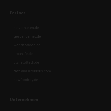
Partner
netzathleten.de
gesuendernet.de
worldsoffood.de
urbanlife.de
planetoftech.de
fast-and-luxurious.com
newfoodcity.de
Unternehmen