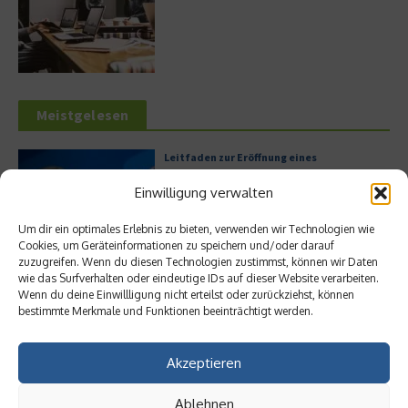
Meistgelesen
Leitfaden zur Eröffnung eines
Geschäftskontos für kleine Unternehmen
Einwilligung verwalten
Um dir ein optimales Erlebnis zu bieten, verwenden wir Technologien wie
Cookies, um Geräteinformationen zu speichern und/oder darauf
Hilton Worldwide: Eine Ikone der globalen
zuzugreifen. Wenn du diesen Technologien zustimmst, können wir Daten
Hotellerie im Wandel der Zeit
wie das Surfverhalten oder eindeutige IDs auf dieser Website verarbeiten.
Wenn du deine Einwillligung nicht erteilst oder zurückziehst, können
bestimmte Merkmale und Funktionen beeinträchtigt werden.
Akzeptieren
Digitalisierung als Wettbewerbsvorteil
Ablehnen