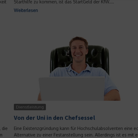
keit
Starthilfe zu kommen, ist das StartGeld der KfW....
E-Book-Reader lassen
Weiterlesen
schlechter schlafen
23. Dezember 2014
Dienstleistung
Von der Uni in den Chefsessel
 die
Eine Existenzgründung kann für Hochschulabsolventen eine e
um
Alternative zu einer Festanstellung sein. Allerdings ist es mit e