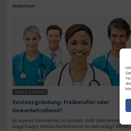
Weiterlesen
Um 
Ger
Tec
die
kön
Service & Wissen
Existenzgründung: Freiberufler oder
Gewerbetreibend?
Ein eigenes Unternehmen zu gründen, stellt Unternehmer vor
einige Fragen: Welche Rechtsform ist für mich richtig? Wie ist 