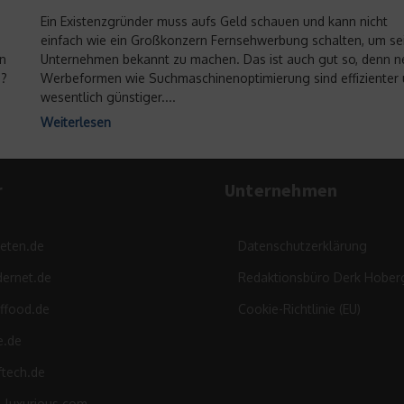
Ein Existenzgründer muss aufs Geld schauen und kann nicht
einfach wie ein Großkonzern Fernsehwerbung schalten, um se
n
Unternehmen bekannt zu machen. Das ist auch gut so, denn 
n?
Werbeformen wie Suchmaschinenoptimierung sind effizienter
wesentlich günstiger....
Weiterlesen
r
Unternehmen
leten.de
Datenschutzerklärung
ernet.de
Redaktionsbüro Derk Hober
ffood.de
Cookie-Richtlinie (EU)
e.de
ftech.de
d-luxurious.com