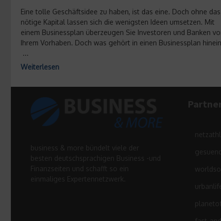
Eine tolle Geschäftsidee zu haben, ist das eine. Doch ohne das
nötige Kapital lassen sich die wenigsten Ideen umsetzen. Mit
einem Businessplan überzeugen Sie Investoren und Banken vo
Ihrem Vorhaben. Doch was gehört in einen Businessplan hinei
...
Weiterlesen
Partne
netzath
business & more bündelt viele der
gesuend
besten deutschsprachigen Business -und
Finanzseiten und schafft so ein
worldso
einmaliges Expertennetzwerk.
urbanlif
planeto
fast-an