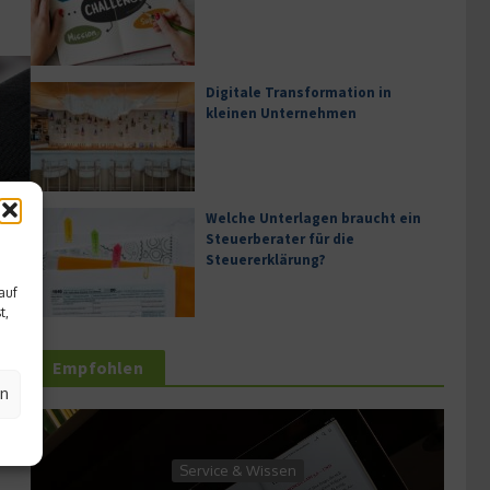
Digitale Transformation in
kleinen Unternehmen
Welche Unterlagen braucht ein
Steuerberater für die
Steuererklärung?
auf
t,
Empfohlen
en
en
Dienstleistung