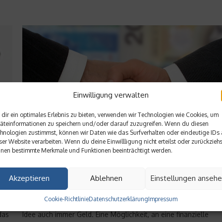
Einwilligung verwalten
dir ein optimales Erlebnis zu bieten, verwenden wir Technologien wie Cookies, um
äteinformationen zu speichern und/oder darauf zuzugreifen. Wenn du diesen
hnologien zustimmst, können wir Daten wie das Surfverhalten oder eindeutige IDs 
ser Website verarbeiten. Wenn du deine Einwillligung nicht erteilst oder zurückziehs
nen bestimmte Merkmale und Funktionen beeinträchtigt werden.
Dienstleistung
StartGeld – Staatliche Starthilfe für Ihr
Akzeptieren
Ablehnen
Einstellungen anseh
Unternehmen
Cookie-Richtlinie
Datenschutzerklärung
Impressum
Um ein Unternehmen zu starten, braucht man neben einer gut
Service & Wissen
das
Idee auch immer Geld. Eine Möglichkeit, an eine finanzielle