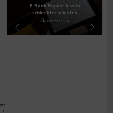
Zu dick für die Versicherung
– BMI und
Krankenversicherung
24. Mai 2011
chte
iner