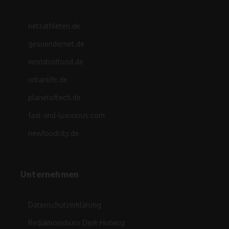
netzathleten.de
gesuendernet.de
worldsoffood.de
urbanlife.de
planetoftech.de
fast-and-luxurious.com
newfoodcity.de
Unternehmen
Datenschutzerklärung
Redaktionsbüro Derk Hoberg