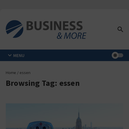
Zum Inhalt springen
MENU
Home
/
essen
Browsing Tag: essen