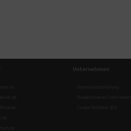
B
z
r
Unternehmen
leten.de
Datenschutzerklärung
ernet.de
Redaktionsbüro Derk Hober
ffood.de
Cookie-Richtlinie (EU)
e.de
ftech.de