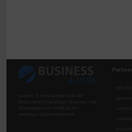
Partne
netzath
business & more bündelt viele der
gesuend
besten deutschsprachigen Business -und
Finanzseiten und schafft so ein
worldso
einmaliges Expertennetzwerk.
urbanlif
planeto