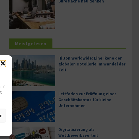
Bürofläche neu denken
Meistgelesen
Hilton Worldwide: Eine Ikone der
globalen Hotellerie im Wandel der
Zeit
auf
t,
Leitfaden zur Eröffnung eines
Geschäftskontos für kleine
Unternehmen
en
Digitalisierung als
Wettbewerbsvorteil