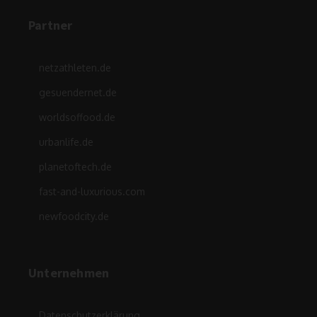
Partner
netzathleten.de
gesuendernet.de
worldsoffood.de
urbanlife.de
planetoftech.de
fast-and-luxurious.com
newfoodcity.de
Unternehmen
Datenschutzerklärung