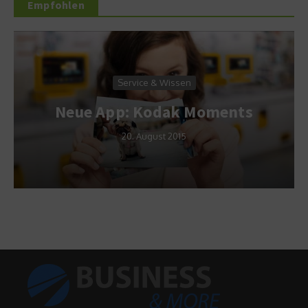
Empfohlen
Dienstle
ice & Wissen
Fit im
 Kodak Moments
Spannungsabf
 August 2015
29. Augus