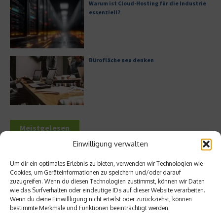
Warum ist Cloud-Hosting für die Industrie
essenziell?
Bürofläche neu denken
Meistgelesen
Einwilligung verwalten
Leitfaden zur Eröffnung eines
Geschäftskontos für kleine Unternehmen
Um dir ein optimales Erlebnis zu bieten, verwenden wir Technologien wie
Cookies, um Geräteinformationen zu speichern und/oder darauf
zuzugreifen. Wenn du diesen Technologien zustimmst, können wir Daten
wie das Surfverhalten oder eindeutige IDs auf dieser Website verarbeiten.
Wenn du deine Einwillligung nicht erteilst oder zurückziehst, können
Hilton Worldwide: Eine Ikone der globalen
bestimmte Merkmale und Funktionen beeinträchtigt werden.
Hotellerie im Wandel der Zeit