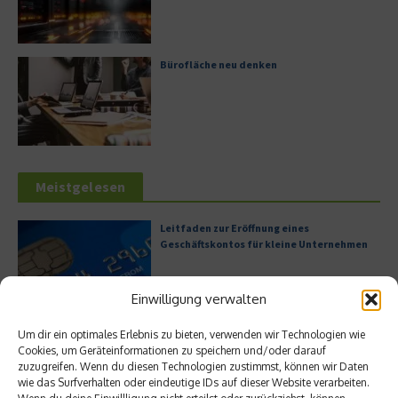
Bürofläche neu denken
Meistgelesen
Leitfaden zur Eröffnung eines
Geschäftskontos für kleine Unternehmen
Einwilligung verwalten
Hilton Worldwide: Eine Ikone der globalen
Um dir ein optimales Erlebnis zu bieten, verwenden wir Technologien wie
Hotellerie im Wandel der Zeit
Cookies, um Geräteinformationen zu speichern und/oder darauf
zuzugreifen. Wenn du diesen Technologien zustimmst, können wir Daten
wie das Surfverhalten oder eindeutige IDs auf dieser Website verarbeiten.