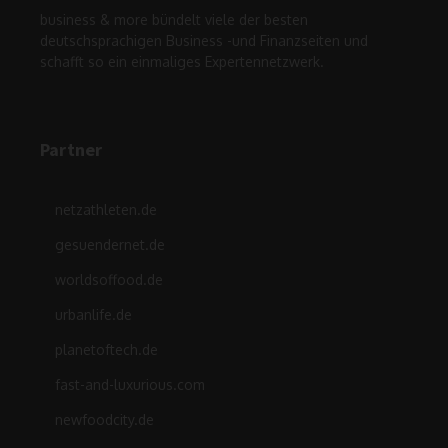
business & more bündelt viele der besten
deutschsprachigen Business -und Finanzseiten und
schafft so ein einmaliges Expertennetzwerk.
Partner
netzathleten.de
gesuendernet.de
worldsoffood.de
urbanlife.de
planetoftech.de
fast-and-luxurious.com
newfoodcity.de