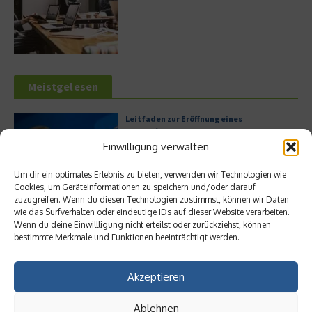
Meistgelesen
Leitfaden zur Eröffnung eines
Geschäftskontos für kleine Unternehmen
Einwilligung verwalten
Um dir ein optimales Erlebnis zu bieten, verwenden wir Technologien wie
Cookies, um Geräteinformationen zu speichern und/oder darauf
Hilton Worldwide: Eine Ikone der globalen
zuzugreifen. Wenn du diesen Technologien zustimmst, können wir Daten
Hotellerie im Wandel der Zeit
wie das Surfverhalten oder eindeutige IDs auf dieser Website verarbeiten.
Wenn du deine Einwillligung nicht erteilst oder zurückziehst, können
bestimmte Merkmale und Funktionen beeinträchtigt werden.
Akzeptieren
Digitalisierung als Wettbewerbsvorteil
Ablehnen