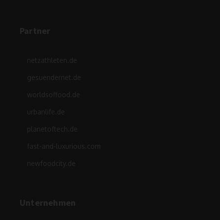
Partner
netzathleten.de
gesuendernet.de
worldsoffood.de
urbanlife.de
planetoftech.de
fast-and-luxurious.com
newfoodcity.de
Unternehmen