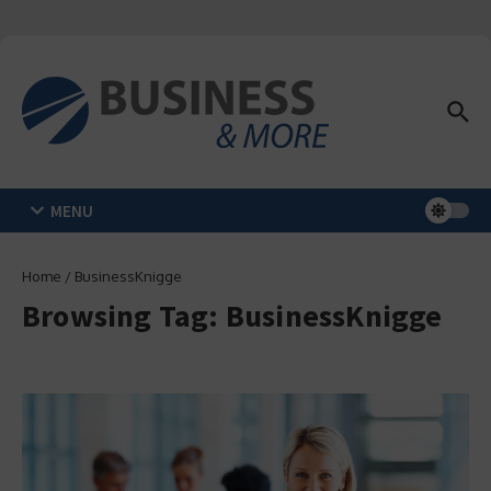
Zum Inhalt springen
MENU
Home
/
BusinessKnigge
Browsing Tag: BusinessKnigge