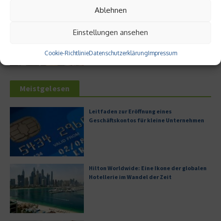
Ablehnen
Bürofläche neu denken
Einstellungen ansehen
Cookie-Richtlinie
Datenschutzerklärung
Impressum
Meistgelesen
Leitfaden zur Eröffnung eines
Geschäftskontos für kleine Unternehmen
Hilton Worldwide: Eine Ikone der globalen
Hotellerie im Wandel der Zeit