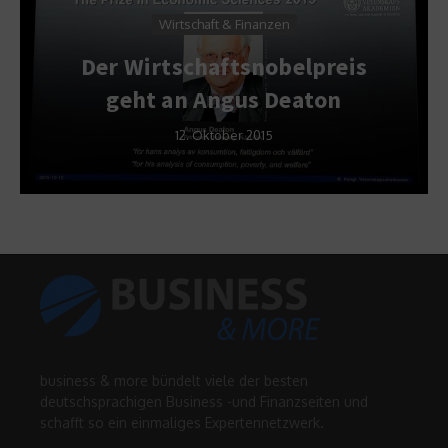
Wirtschaft & Finanzen
Muscheln, Steine un
lpreis
Schnecken – Kuriose
aton
Währungen
1. September 2011
business & more bündelt viele der besten
deutschsprachigen Business -und Finanzseiten und
schafft so ein einmaliges Expertennetzwerk.