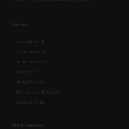
Partner
netzathleten.de
gesuendernet.de
worldsoffood.de
urbanlife.de
planetoftech.de
fast-and-luxurious.com
newfoodcity.de
Unternehmen