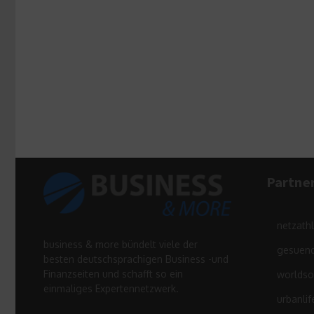
Partne
netzath
business & more bündelt viele der
gesuend
besten deutschsprachigen Business -und
Finanzseiten und schafft so ein
worldso
einmaliges Expertennetzwerk.
urbanlif