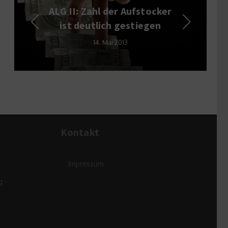
Wirtsch
LG II: Zahl der Aufstocker
von 
ist deutlich gestiegen
un
14. Mai 2013
13
Kontakt
Impressum
g