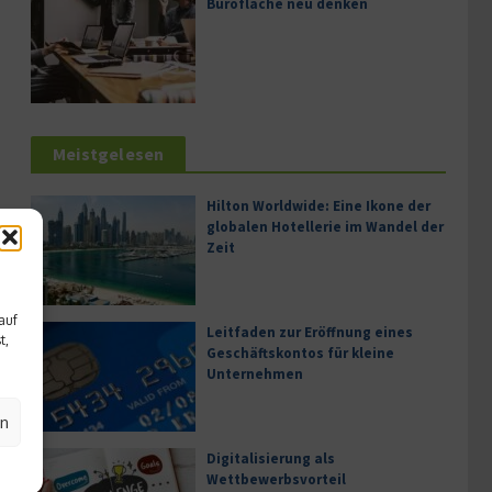
Bürofläche neu denken
Meistgelesen
Hilton Worldwide: Eine Ikone der
globalen Hotellerie im Wandel der
Zeit
auf
Leitfaden zur Eröffnung eines
t,
Geschäftskontos für kleine
Unternehmen
en
Digitalisierung als
Wettbewerbsvorteil