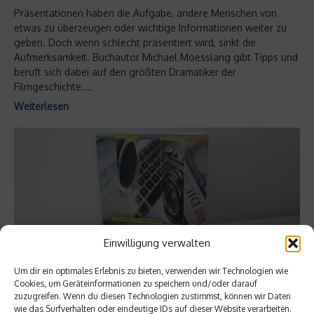
Präsentationen haben die Aufgabe, andere Menschen von
etwas zu überzeugen oder wichtige Informationen weiter zu
geben. Doch wenn schlecht präsentiert wird, sinkt die
Aufmerksamkeit. Buchautor Michael Moesslang gibt Tipps und
beruft sich dabei auf den größten Dramatiker der
Filmgeschichte....
Weiterlesen
Einwilligung verwalten
Um dir ein optimales Erlebnis zu bieten, verwenden wir Technologien wie
Cookies, um Geräteinformationen zu speichern und/oder darauf
zuzugreifen. Wenn du diesen Technologien zustimmst, können wir Daten
Service & Wissen
wie das Surfverhalten oder eindeutige IDs auf dieser Website verarbeiten.