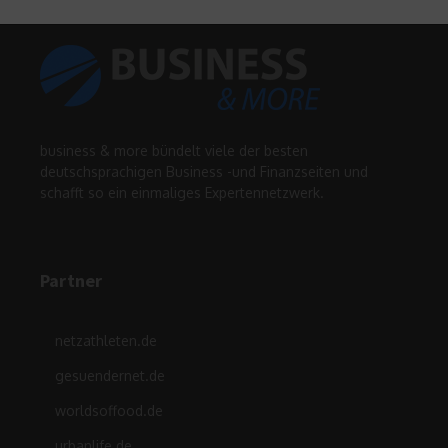
business & more bündelt viele der besten
deutschsprachigen Business -und Finanzseiten und
schafft so ein einmaliges Expertennetzwerk.
Partner
netzathleten.de
gesuendernet.de
worldsoffood.de
urbanlife.de